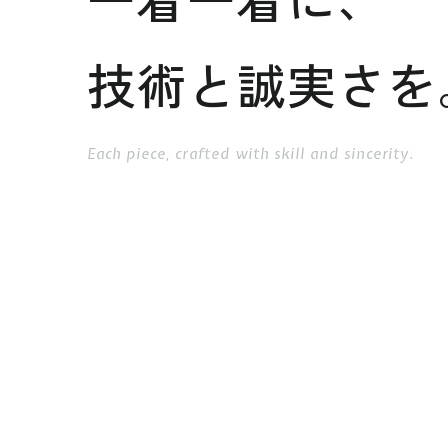
技術と誠実さを
Each piece, crafted with skill and sincerity.